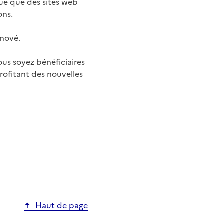
que que des sites web
ions.
énové.
ous soyez bénéficiaires
rofitant des nouvelles
Haut de page