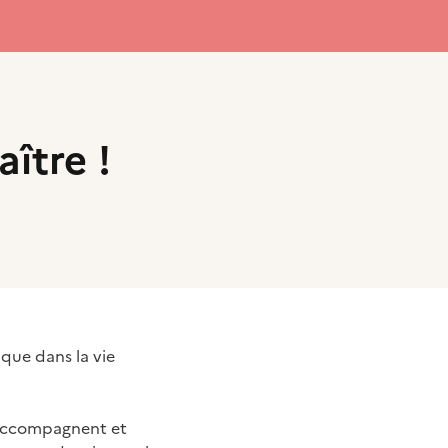
ître !
ique dans la vie
i accompagnent et