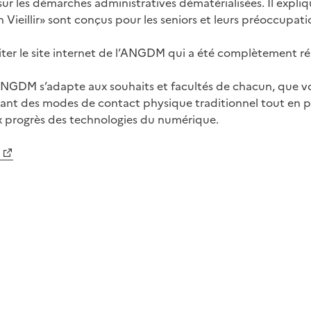
 sur les démarches administratives dématérialisées. Il expli
 Vieillir» sont conçus pour les seniors et leurs préoccupat
visiter le site internet de l’ANGDM qui a été complètement r
l’ANGDM s’adapte aux souhaits et facultés de chacun, que v
ant des modes de contact physique traditionnel tout en p
x progrès des technologies du numérique.
ebook
 LinkedIn
r sur Courriel