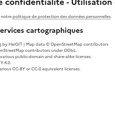
e confidentialité - Utilisatio
 notre
politique de protection des données personnelles
.
ervices cartographiques
g by HeiGIT | Map data © OpenStreetMap contributors
StreetMap contributors under ODbL.
rious public-domain and share-alike licenses.
-4.0.
arious CC-BY or CC-0 equivalent licenses.
ebook
 LinkedIn
r sur Courriel