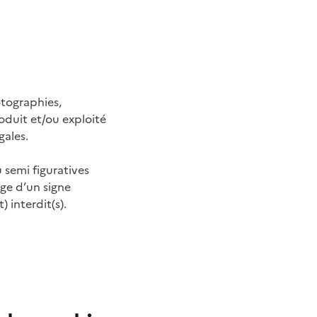
otographies,
oduit et/ou exploité
gales.
 semi figuratives
age d’un signe
) interdit(s).