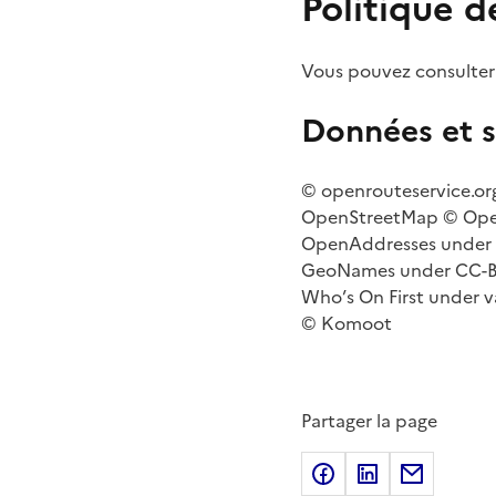
Politique d
Vous pouvez consulter
Données et s
© openrouteservice.or
OpenStreetMap © Open
OpenAddresses under va
GeoNames under CC-BY
Who’s On First under v
© Komoot
Partager la page
Partager sur Fac
Partager sur
Partage